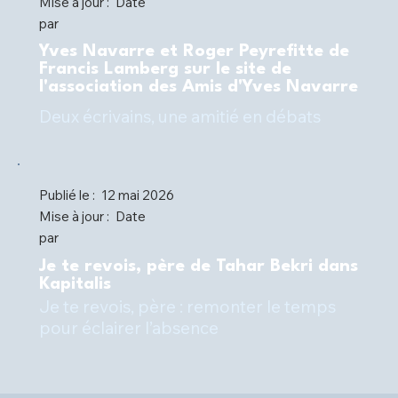
Mise à jour :
Date
par
Yves Navarre et Roger Peyrefitte de
Francis Lamberg sur le site de
l'association des Amis d'Yves Navarre
Deux écrivains, une amitié en débats
Publié le :
12 mai 2026
Mise à jour :
Date
par
Je te revois, père de Tahar Bekri dans
Kapitalis
Je te revois, père : remonter le temps
pour éclairer l’absence