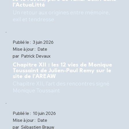
l'ActuaLitté
Un retour aux origines entre mémoire,
Publié le :
3 juin 2026
Mise à jour :
Date
par
Patrick Devaux
Chapitre XII : les 12 vies de Monique
Toussaint de Julien-Paul Remy sur le
site de l'AREAW
Chapitre XII, l’art des rencontres signé
Monique Toussaint
Publié le :
10 juin 2026
Mise à jour :
Date
par
Sébastien Brauw