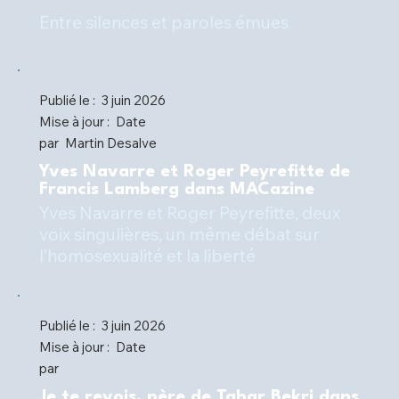
Entre silences et paroles émues
Publié le :
3 juin 2026
Mise à jour :
Date
par
Martin Desalve
Yves Navarre et Roger Peyrefitte de
Francis Lamberg dans MACazine
Yves Navarre et Roger Peyrefitte, deux
voix singulières, un même débat sur
l’homosexualité et la liberté
Publié le :
3 juin 2026
Mise à jour :
Date
par
Je te revois, père de Tahar Bekri dans