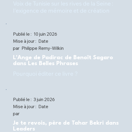
Voix de Tunisie sur les rives de la Seine :
l'exigence de mémoire et de création
Publié le :
10 juin 2026
Mise à jour :
Date
par
Philippe Remy-Wilkin
L'Ange de Padirac de Benoît Sagaro
dans Les Belles Phrases
Pourquoi éditer ce livre ?
Publié le :
3 juin 2026
Mise à jour :
Date
par
Je te revois, père de Tahar Bekri dans
Leaders