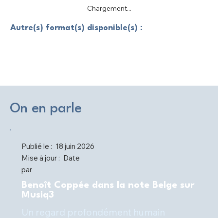
Chargement...
Autre(s) format(s) disponible(s) :
On en parle
Publié le :
18 juin 2026
Mise à jour :
Date
par
Benoît Coppée dans la note Belge sur
Musiq3
Un regard profondément humain