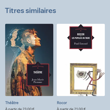
Titres similaires
Théâtre
Rocor
Prix promotionnel
Prix promotionnel
À partir de
23,00 €
À partir de
21,00 €