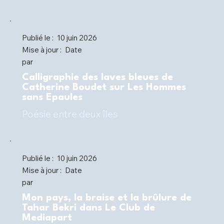
Publié le :
10 juin 2026
Mise à jour :
Date
par
Calligraphie des laves bleues de
Catherine Boudet sur Les Hommes
sans Epaules
Poésie entre deux îles
Publié le :
10 juin 2026
Mise à jour :
Date
par
Mon pays, la braise et la brûlure de
Tahar Bekri dans Le Club de
Mediapart