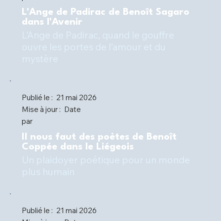
L'Ange de Padirac de Benoît Sagaro
dans l'Avenir
L’Ange de Padirac, quand le gouffre
ouvre les portes de l’amour et du
mystère
Publié le :
21 mai 2026
Mise à jour :
Date
par
Il nous faut des poètes de Benoît
Coppée dans le Liégeois
Un plaidoyer poétique pour un monde
plus humain
Publié le :
21 mai 2026