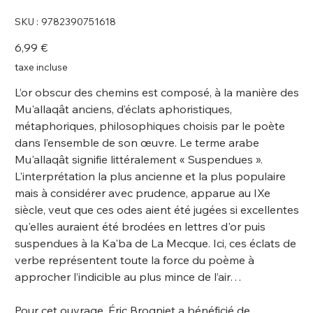
SKU
SKU :
9782390751618
9782390751618
Prix
6,99 €
taxe incluse
L’or obscur des chemins est composé, à la manière des
Mu'allaqât anciens, d’éclats aphoristiques,
métaphoriques, philosophiques choisis par le poète
dans l’ensemble de son œuvre. Le terme arabe
Mu'allaqât signifie littéralement « Suspendues ».
L'interprétation la plus ancienne et la plus populaire
mais à considérer avec prudence, apparue au IXe
siècle, veut que ces odes aient été jugées si excellentes
qu'elles auraient été brodées en lettres d'or puis
suspendues à la Ka'ba de La Mecque. Ici, ces éclats de
verbe représentent toute la force du poème à
approcher l’indicible au plus mince de l’air…
Pour cet ouvrage, Éric Brogniet a bénéficié de