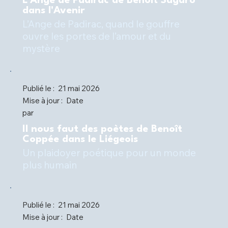
L'Ange de Padirac de Benoît Sagaro
dans l'Avenir
L’Ange de Padirac, quand le gouffre
ouvre les portes de l’amour et du
mystère
Publié le :
21 mai 2026
Mise à jour :
Date
par
Il nous faut des poètes de Benoît
Coppée dans le Liégeois
Un plaidoyer poétique pour un monde
plus humain
Publié le :
21 mai 2026
Mise à jour :
Date