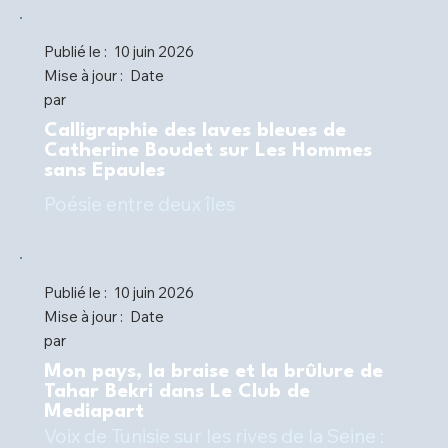
Publié le :
10 juin 2026
Mise à jour :
Date
par
Calligraphie des laves bleues de
Catherine Boudet sur Les Hommes
sans Epaules
Poésie entre deux îles
Publié le :
10 juin 2026
Mise à jour :
Date
par
Mon pays, la braise et la brûlure de
Tahar Bekri dans Le Club de
Mediapart
Voix de Tunisie sur les rives de la Seine :