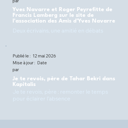
par
Yves Navarre et Roger Peyrefitte de
Francis Lamberg sur le site de
l'association des Amis d'Yves Navarre
Deux écrivains, une amitié en débats
Publié le :
12 mai 2026
Mise à jour :
Date
par
Je te revois, père de Tahar Bekri dans
Kapitalis
Je te revois, père : remonter le temps
pour éclairer l’absence