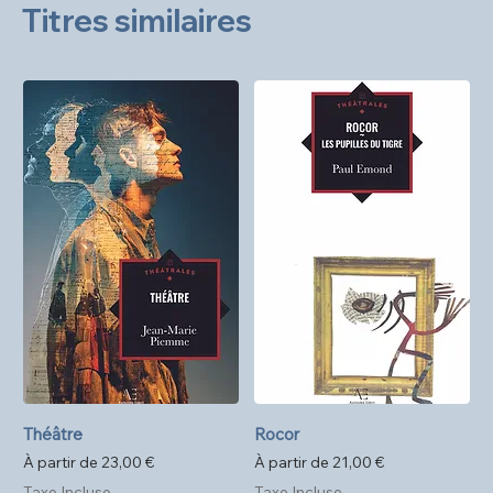
Titres similaires
Théâtre
Rocor
Prix promotionnel
Prix promotionnel
À partir de
23,00 €
À partir de
21,00 €
Taxe Incluse
Taxe Incluse