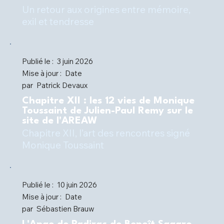
Un retour aux origines entre mémoire,
Publié le :
3 juin 2026
Mise à jour :
Date
par
Patrick Devaux
Chapitre XII : les 12 vies de Monique
Toussaint de Julien-Paul Remy sur le
site de l'AREAW
Chapitre XII, l’art des rencontres signé
Monique Toussaint
Publié le :
10 juin 2026
Mise à jour :
Date
par
Sébastien Brauw