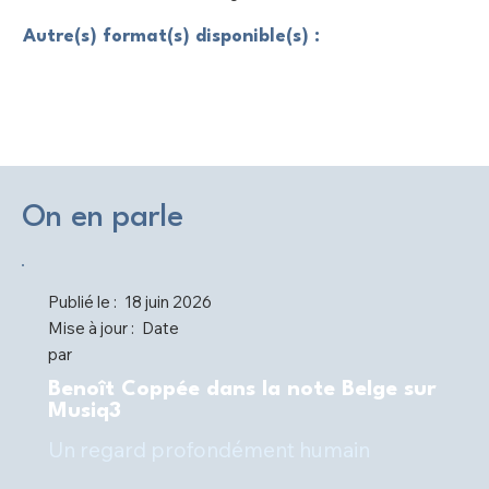
Autre(s) format(s) disponible(s) :
On en parle
Publié le :
18 juin 2026
Mise à jour :
Date
par
Benoît Coppée dans la note Belge sur
Musiq3
Un regard profondément humain