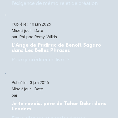
l'exigence de mémoire et de création
Publié le :
10 juin 2026
Mise à jour :
Date
par
Philippe Remy-Wilkin
L'Ange de Padirac de Benoît Sagaro
dans Les Belles Phrases
Pourquoi éditer ce livre ?
Publié le :
3 juin 2026
Mise à jour :
Date
par
Je te revois, père de Tahar Bekri dans
Leaders