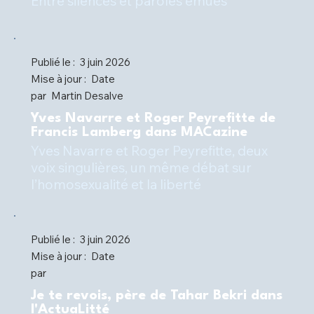
Entre silences et paroles émues
Publié le :
3 juin 2026
Mise à jour :
Date
par
Martin Desalve
Yves Navarre et Roger Peyrefitte de
Francis Lamberg dans MACazine
Yves Navarre et Roger Peyrefitte, deux
voix singulières, un même débat sur
l’homosexualité et la liberté
Publié le :
3 juin 2026
Mise à jour :
Date
par
Je te revois, père de Tahar Bekri dans
l'ActuaLitté