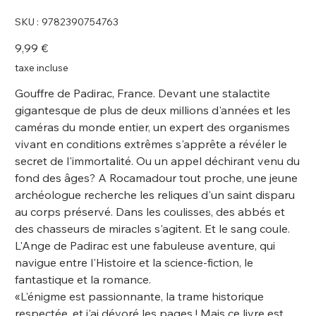
SKU
SKU :
9782390754763
9782390754763
Prix
9,99 €
taxe incluse
Gouffre de Padirac, France. Devant une stalactite
gigantesque de plus de deux millions d'années et les
caméras du monde entier, un expert des organismes
vivant en conditions extrêmes s'apprête a révéler le
secret de l'immortalité. Ou un appel déchirant venu du
fond des âges? A Rocamadour tout proche, une jeune
archéologue recherche les reliques d'un saint disparu
au corps préservé. Dans les coulisses, des abbés et
des chasseurs de miracles s'agitent. Et le sang coule.
L'Ange de Padirac est une fabuleuse aventure, qui
navigue entre l'Histoire et la science-fiction, le
fantastique et la romance.
«L'énigme est passionnante, la trame historique
respectée, et j'ai dévoré les pages ! Mais ce livre est