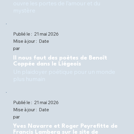
ouvre les portes de l’amour et du
mystère
Publié le :
21 mai 2026
Mise à jour :
Date
par
Il nous faut des poètes de Benoît
Coppée dans le Liégeois
Un plaidoyer poétique pour un monde
plus humain
Publié le :
21 mai 2026
Mise à jour :
Date
par
Yves Navarre et Roger Peyrefitte de
Francis Lamberg sur le site de