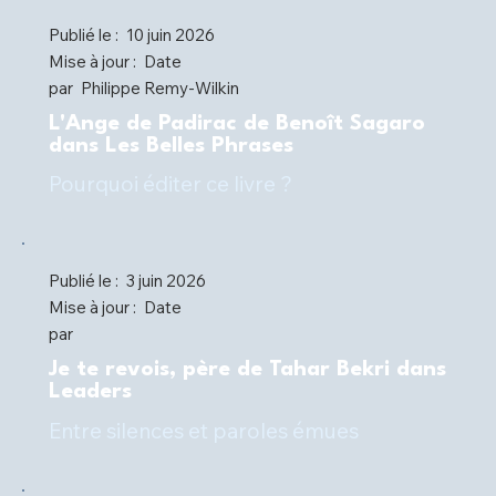
Publié le :
10 juin 2026
Mise à jour :
Date
par
Philippe Remy-Wilkin
L'Ange de Padirac de Benoît Sagaro
dans Les Belles Phrases
Pourquoi éditer ce livre ?
Publié le :
3 juin 2026
Mise à jour :
Date
par
Je te revois, père de Tahar Bekri dans
Leaders
Entre silences et paroles émues