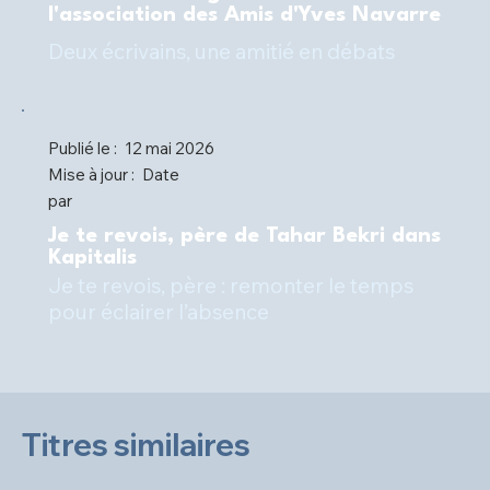
l'association des Amis d'Yves Navarre
Deux écrivains, une amitié en débats
Publié le :
12 mai 2026
Mise à jour :
Date
par
Je te revois, père de Tahar Bekri dans
Kapitalis
Je te revois, père : remonter le temps
pour éclairer l’absence
Titres similaires