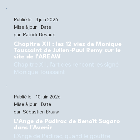
Publié le :
3 juin 2026
Mise à jour :
Date
par
Patrick Devaux
Chapitre XII : les 12 vies de Monique
Toussaint de Julien-Paul Remy sur le
site de l'AREAW
Chapitre XII, l’art des rencontres signé
Monique Toussaint
Publié le :
10 juin 2026
Mise à jour :
Date
par
Sébastien Brauw
L'Ange de Padirac de Benoît Sagaro
dans l'Avenir
L’Ange de Padirac, quand le gouffre