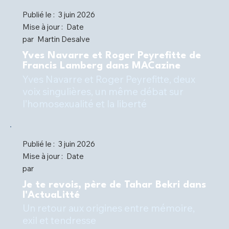
Publié le :
3 juin 2026
Mise à jour :
Date
par
Martin Desalve
Yves Navarre et Roger Peyrefitte de
Francis Lamberg dans MACazine
Yves Navarre et Roger Peyrefitte, deux
voix singulières, un même débat sur
l’homosexualité et la liberté
Publié le :
3 juin 2026
Mise à jour :
Date
par
Je te revois, père de Tahar Bekri dans
l'ActuaLitté
Un retour aux origines entre mémoire,