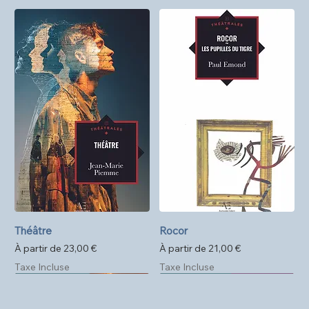
Théâtre
Rocor
Prix promotionnel
Prix promotionnel
À partir de
23,00 €
À partir de
21,00 €
Taxe Incluse
Taxe Incluse
Précommande
Format poche