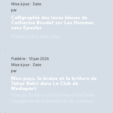
Mise à jour :
Date
par
Calligraphie des laves bleues de
Catherine Boudet sur Les Hommes
sans Epaules
Poésie entre deux îles
Publié le :
10 juin 2026
Mise à jour :
Date
par
Mon pays, la braise et la brûlure de
Tahar Bekri dans Le Club de
Mediapart
Voix de Tunisie sur les rives de la Seine :
l'exigence de mémoire et de création