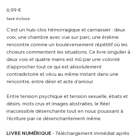
9782930492797
Prix
6,99 €
taxe incluse
C'est un huis-clos hémorragique et carnassier : deux
voix, une chambre avec vue sur parc, une énième
rencontre comme un bouleversement répétitif où les
choeurs commentent les situations. Ce livre singulier à
deux voix et quatre mains est mû par une volonté
d'approcher tout ce qui est absolulement
contradictoire et vécu au même instant dans une
rencontre, entre désir et acte d'amour.
Entre tension psychique et tension sexuelle, ébats et
désirs, mots crus et images abstraites, le Réel
inaccessible désenchante tout en nous poussant à
l'écriture par ce désenchantement même.
LIVRE NUMÉRIQUE
- Téléchargement immédiat après