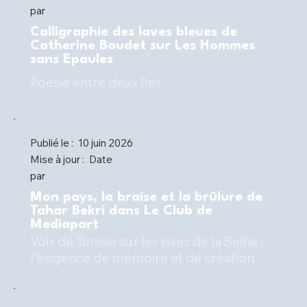
par
Calligraphie des laves bleues de
Catherine Boudet sur Les Hommes
sans Epaules
Poésie entre deux îles
Publié le :
10 juin 2026
Mise à jour :
Date
par
Mon pays, la braise et la brûlure de
Tahar Bekri dans Le Club de
Mediapart
Voix de Tunisie sur les rives de la Seine :
l'exigence de mémoire et de création