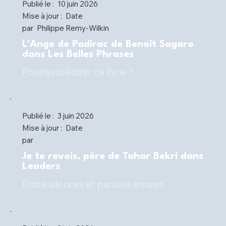
Publié le :
10 juin 2026
Mise à jour :
Date
par
Philippe Remy-Wilkin
L'Ange de Padirac de Benoît Sagaro
dans Les Belles Phrases
Pourquoi éditer ce livre ?
Publié le :
3 juin 2026
Mise à jour :
Date
par
Je te revois, père de Tahar Bekri dans
Leaders
Entre silences et paroles émues