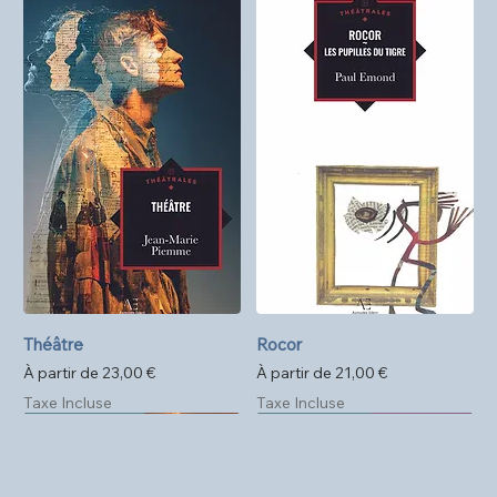
Théâtre
Rocor
Prix promotionnel
Prix promotionnel
À partir de
23,00 €
À partir de
21,00 €
Taxe Incluse
Taxe Incluse
Précommande
Format poche