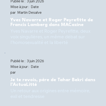
Publié le :
3 juin 2026
Mise à jour :
Date
par
Martin Desalve
Yves Navarre et Roger Peyrefitte de
Francis Lamberg dans MACazine
Yves Navarre et Roger Peyrefitte, deux
voix singulières, un même débat sur
l’homosexualité et la liberté
Publié le :
3 juin 2026
Mise à jour :
Date
par
Je te revois, père de Tahar Bekri dans
l'ActuaLitté
Un retour aux origines entre mémoire,