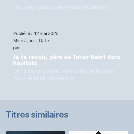
Deux écrivains, une amitié en débats
Publié le :
12 mai 2026
Mise à jour :
Date
par
Je te revois, père de Tahar Bekri dans
Kapitalis
Je te revois, père : remonter le temps
pour éclairer l’absence
Titres similaires