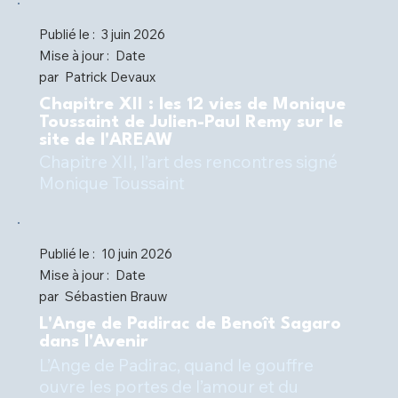
Publié le :
3 juin 2026
Mise à jour :
Date
par
Patrick Devaux
Chapitre XII : les 12 vies de Monique
Toussaint de Julien-Paul Remy sur le
site de l'AREAW
Chapitre XII, l’art des rencontres signé
Monique Toussaint
Publié le :
10 juin 2026
Mise à jour :
Date
par
Sébastien Brauw
L'Ange de Padirac de Benoît Sagaro
dans l'Avenir
L’Ange de Padirac, quand le gouffre
ouvre les portes de l’amour et du