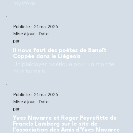
mystère
Publié le :
21 mai 2026
Mise à jour :
Date
par
Il nous faut des poètes de Benoît
Coppée dans le Liégeois
Un plaidoyer poétique pour un monde
plus humain
Publié le :
21 mai 2026
Mise à jour :
Date
par
Yves Navarre et Roger Peyrefitte de
Francis Lamberg sur le site de
l'association des Amis d'Yves Navarre