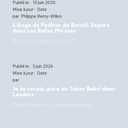
Publié le :
10 juin 2026
Mise à jour :
Date
par
Philippe Remy-Wilkin
L'Ange de Padirac de Benoît Sagaro
dans Les Belles Phrases
Pourquoi éditer ce livre ?
Publié le :
3 juin 2026
Mise à jour :
Date
par
Je te revois, père de Tahar Bekri dans
Leaders
Entre silences et paroles émues