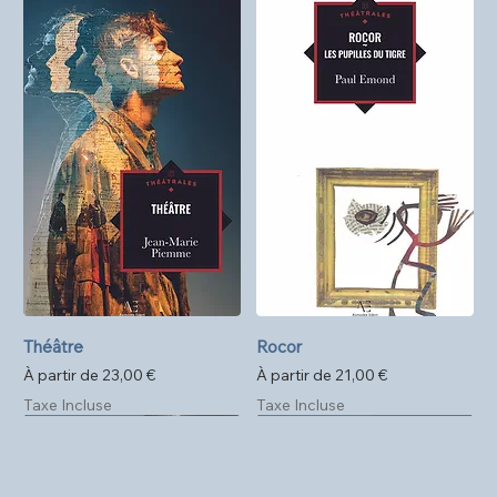
Théâtre
Rocor
Prix promotionnel
Prix promotionnel
À partir de
23,00 €
À partir de
21,00 €
Taxe Incluse
Taxe Incluse
Précommande
Format poche