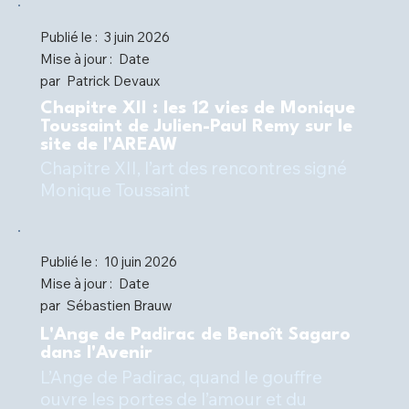
Publié le :
3 juin 2026
Mise à jour :
Date
par
Patrick Devaux
Chapitre XII : les 12 vies de Monique
Toussaint de Julien-Paul Remy sur le
site de l'AREAW
Chapitre XII, l’art des rencontres signé
Monique Toussaint
Publié le :
10 juin 2026
Mise à jour :
Date
par
Sébastien Brauw
L'Ange de Padirac de Benoît Sagaro
dans l'Avenir
L’Ange de Padirac, quand le gouffre
ouvre les portes de l’amour et du