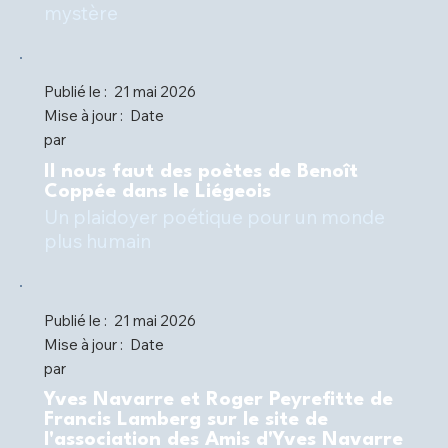
mystère
Publié le :
21 mai 2026
Mise à jour :
Date
par
Il nous faut des poètes de Benoît
Coppée dans le Liégeois
Un plaidoyer poétique pour un monde
plus humain
Publié le :
21 mai 2026
Mise à jour :
Date
par
Yves Navarre et Roger Peyrefitte de
Francis Lamberg sur le site de
l'association des Amis d'Yves Navarre