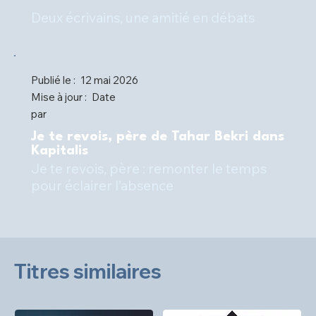
Deux écrivains, une amitié en débats
Publié le :
12 mai 2026
Mise à jour :
Date
par
Je te revois, père de Tahar Bekri dans
Kapitalis
Je te revois, père : remonter le temps
pour éclairer l’absence
Titres similaires