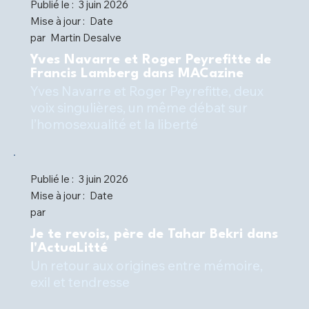
Publié le :
3 juin 2026
Mise à jour :
Date
par
Martin Desalve
Yves Navarre et Roger Peyrefitte de
Francis Lamberg dans MACazine
Yves Navarre et Roger Peyrefitte, deux
voix singulières, un même débat sur
l’homosexualité et la liberté
Publié le :
3 juin 2026
Mise à jour :
Date
par
Je te revois, père de Tahar Bekri dans
l'ActuaLitté
Un retour aux origines entre mémoire,