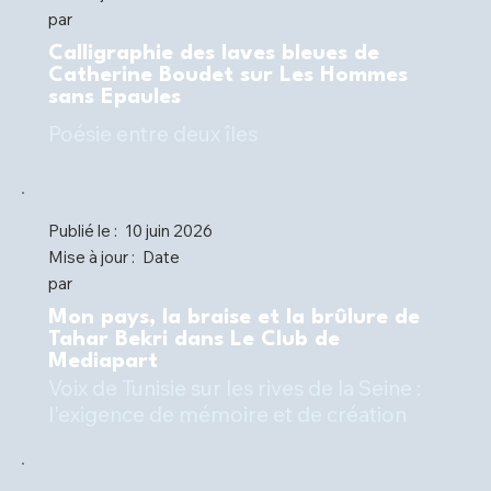
par
Calligraphie des laves bleues de
Catherine Boudet sur Les Hommes
sans Epaules
Poésie entre deux îles
Publié le :
10 juin 2026
Mise à jour :
Date
par
Mon pays, la braise et la brûlure de
Tahar Bekri dans Le Club de
Mediapart
Voix de Tunisie sur les rives de la Seine :
l'exigence de mémoire et de création