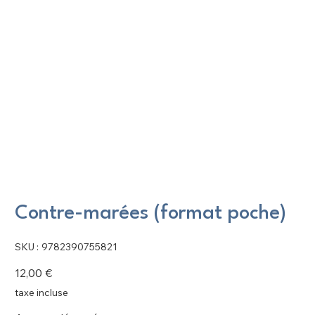
Contre-marées (format poche)
SKU
SKU :
9782390755821
9782390755821
Prix
12,00 €
taxe incluse