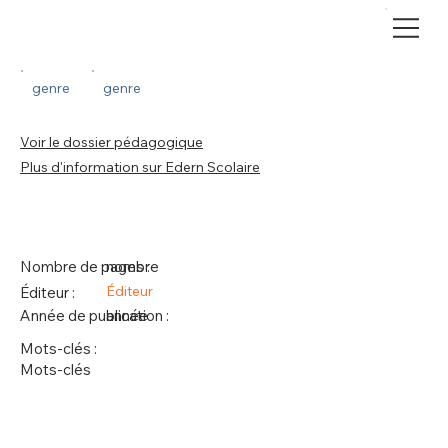
Page précédente
genre
genre
Voir le dossier pédagogique
Plus d'information sur Edern Scolaire
Nombre de pages :
nombre
Éditeur
Éditeur :
Année de publication :
année
Mots-clés :
Mots-clés